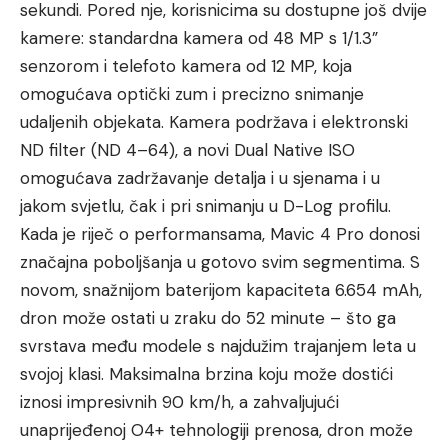
sekundi. Pored nje, korisnicima su dostupne još dvije
kamere: standardna kamera od 48 MP s 1/1.3”
senzorom i telefoto kamera od 12 MP, koja
omogućava optički zum i precizno snimanje
udaljenih objekata. Kamera podržava i elektronski
ND filter (ND 4–64), a novi Dual Native ISO
omogućava zadržavanje detalja i u sjenama i u
jakom svjetlu, čak i pri snimanju u D-Log profilu.
Kada je riječ o performansama, Mavic 4 Pro donosi
značajna poboljšanja u gotovo svim segmentima. S
novom, snažnijom baterijom kapaciteta 6.654 mAh,
dron može ostati u zraku do 52 minute – što ga
svrstava među modele s najdužim trajanjem leta u
svojoj klasi. Maksimalna brzina koju može dostići
iznosi impresivnih 90 km/h, a zahvaljujući
unaprijeđenoj O4+ tehnologiji prenosa, dron može