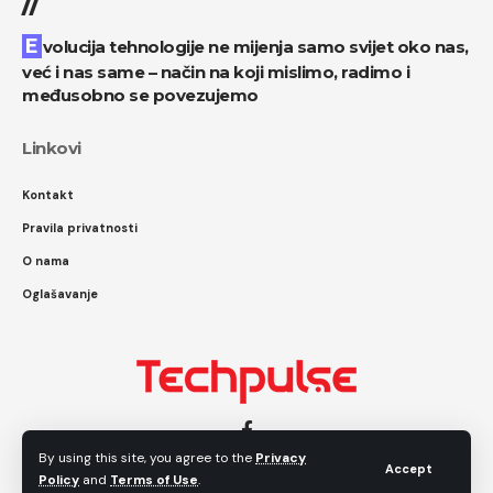
//
Evolucija tehnologije ne mijenja samo svijet oko nas,
već i nas same – način na koji mislimo, radimo i
međusobno se povezujemo
Linkovi
Kontakt
Pravila privatnosti
O nama
Oglašavanje
By using this site, you agree to the
Privacy
Accept
Policy
and
Terms of Use
.
Techpulse.ba - Sva prava zadržana.