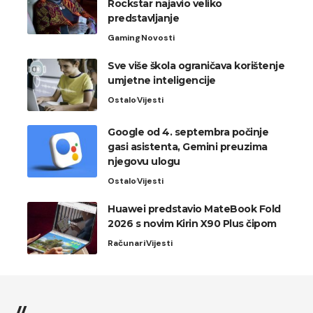
Rockstar najavio veliko
predstavljanje
Gaming
Novosti
Sve više škola ograničava korištenje
umjetne inteligencije
Ostalo
Vijesti
Google od 4. septembra počinje
gasi asistenta, Gemini preuzima
njegovu ulogu
Ostalo
Vijesti
Huawei predstavio MateBook Fold
2026 s novim Kirin X90 Plus čipom
Računari
Vijesti