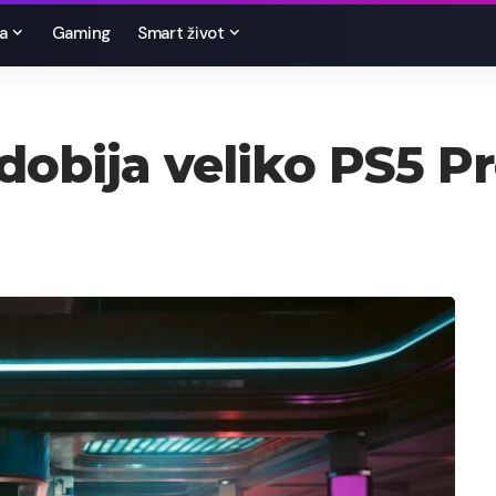
a
Gaming
Smart život
obija veliko PS5 P