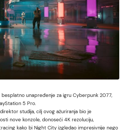
o besplatno unapređenje za igru Cyberpunk 2077,
layStation 5 Pro.
irektor studija, cilj ovog ažuriranja bio je
sti nove konzole, donoseći 4K rezoluciju,
racing kako bi Night City izgledao impresivnije nego