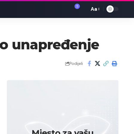
5
Aa
Font
Resizer
ro unapređenje
Podijeli
Mjesto za vašu