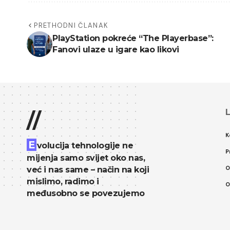
PRETHODNI ČLANAK
PlayStation pokreće “The Playerbase”:
Fanovi ulaze u igare kao likovi
L
//
K
E
volucija tehnologije ne
P
mijenja samo svijet oko nas,
O
već i nas same – način na koji
mislimo, radimo i
O
međusobno se povezujemo