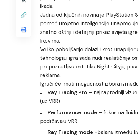
ikada.
Jedna od ključnih novina je PlayStation 
pomoć umjetne inteligencije unapređuje kva
znatno oštriji i detaljniji prikaz svijeta i
likovima.
Veliko poboljšanje dolazi i kroz unaprij
tehnologiju, igra sada nudi realističnije os
prepoznatljivu estetiku Night Cityja, 
reklama.
Igrači će imati mogućnost izbora između t
Ray Tracing Pro
– najnapredniji vizue
(uz VRR)
Performance mode
– fokus na fluid
podržavaju VRR
Ray Tracing mode
-balans između kva