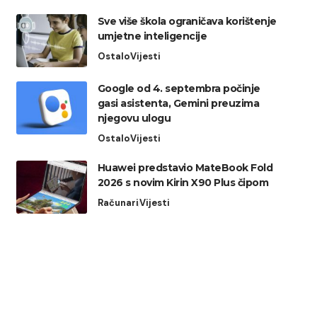
Sve više škola ograničava korištenje
umjetne inteligencije
Ostalo
Vijesti
Google od 4. septembra počinje
gasi asistenta, Gemini preuzima
njegovu ulogu
Ostalo
Vijesti
Huawei predstavio MateBook Fold
2026 s novim Kirin X90 Plus čipom
Računari
Vijesti