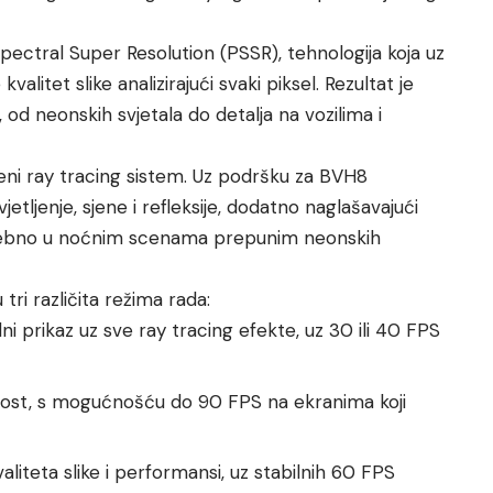
Spectral Super Resolution (PSSR), tehnologija koja uz
litet slike analizirajući svaki piksel. Rezultat je
gre, od neonskih svjetala do detalja na vozilima i
eđeni ray tracing sistem. Uz podršku za BVH8
vjetljenje, sjene i refleksije, dodatno naglašavajući
posebno u noćnim scenama prepunim neonskih
ri različita režima rada:
lni prikaz uz sve ray tracing efekte, uz 30 ili 40 FPS
nost, s mogućnošću do 90 FPS na ekranima koji
liteta slike i performansi, uz stabilnih 60 FPS