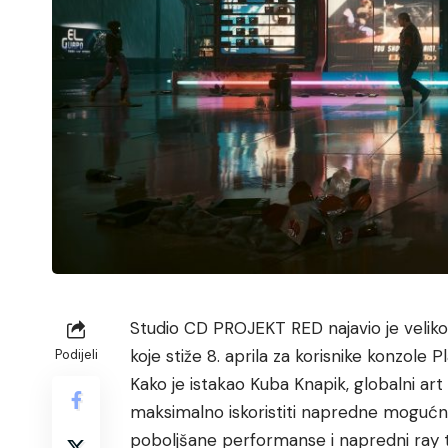
Studio CD PROJEKT RED najavio je velik
koje stiže 8. aprila za korisnike konzole P
Podijeli
Kako je istakao Kuba Knapik, globalni art d
maksimalno iskoristiti napredne mogućno
poboljšane performanse i napredni ray t