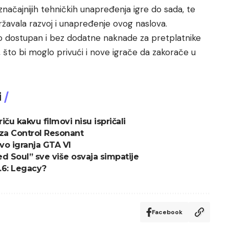
jznačajnijih tehničkih unapređenja igre do sada, te
državala razvoj i unapređenje ovog naslova.
 dostupan i bez dodatne naknade za pretplatnike
 što bi moglo privući i nove igrače da zakorače u
i
ču kakvu filmovi nisu ispričali
za Control Resonant
tvo igranja GTA VI
d Soul” sve više osvaja simpatije
1.6: Legacy?
Facebook