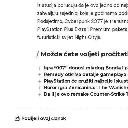
Iz studija poručuju da je ovo jedno od na
zahvaljuju zajednici koja je godinama po
Podsjetimo, Cyberpunk 2077 je trenutno
PlayStation Plus Extra i Premium paketa,
futuristički svijet Night Cityja.
Možda ćete voljeti pročitat
Igra “007” donosi mladog Bonda i pri
Remedy otkriva detalje gameplaya 
PlayStation će pružiti najbolje iskus
Horor igra Zeničanina: “The Wanishe
Da li je ovo remake Counter-Strike 
Podijeli ovaj članak