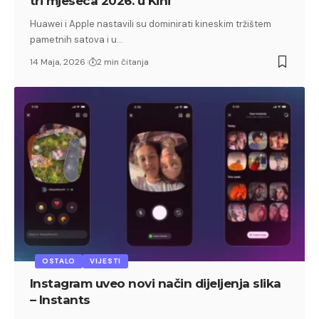
tri mjeseca 2026. u Kini
Huawei i Apple nastavili su dominirati kineskim tržištem
pametnih satova i u…
14 Maja, 2026
2 min čitanja
OSTALO
VIJESTI
Instagram uveo novi način dijeljenja slika
– Instants