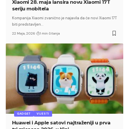
Xiaomi 28. maja lansira novu Xiaomi 17T
seriju mobitela
Kompanija Xiaomi zvanično je najavila da će novi Xiaomi 17T
biti predstavljen…
22 Maja, 2026
1 min čitanja
GADGET
VIJESTI
Huawei i Apple satovi najtraženiji u prva