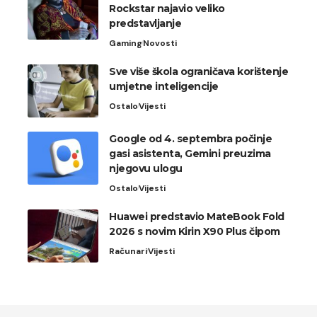
Rockstar najavio veliko
predstavljanje
Gaming
Novosti
Sve više škola ograničava korištenje
umjetne inteligencije
Ostalo
Vijesti
Google od 4. septembra počinje
gasi asistenta, Gemini preuzima
njegovu ulogu
Ostalo
Vijesti
Huawei predstavio MateBook Fold
2026 s novim Kirin X90 Plus čipom
Računari
Vijesti