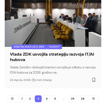
DIGITALIZACIJA U ZDK
VIJESTI
Vlada ZDK usvojila strategiju razvoja IT/AI
hubova
Vlada Zeničko-dobojski kanton usvojila je odluku o razvoju
IT/AI hubova za 2026. godinu na…
24 Aprila, 2026
2 min čitanja
1
2
3
4
5
…
25
26