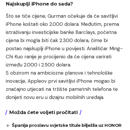
Najskuplji iPhone do sada?
Što se tiče cijene, Gurman očekuje da će savitljivi
iPhone koštati oko 2.000 dolara. Međutim, prema
istraživanju investicijske banke Barclays, početna
cijena bi mogla biti čak 2.300 dolara, čime bi
postao najskuplji iPhone u povijesti. Analitičar Ming-
Chi Kuo ranije je procijenio da će cijena varirati
između 2.000 i 2.500 dolara.
S obzirom na ambiciozne planove i tehnološke
inovacije, Appleov prvi savitljivi iPhone mogao bi
značajno utjecati na tržište pametnih telefona te
donijeti novu eru u dizajnu mobilnih uređaja.
Možda ćete voljeti pročitati
Španija proslavu svjetske titule bilježila uz HONOR