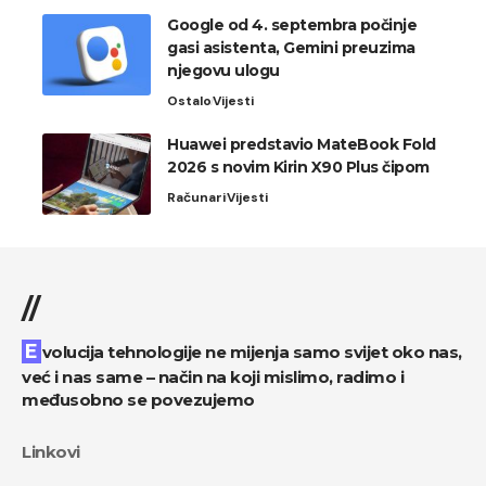
Google od 4. septembra počinje
gasi asistenta, Gemini preuzima
njegovu ulogu
Ostalo
Vijesti
Huawei predstavio MateBook Fold
2026 s novim Kirin X90 Plus čipom
Računari
Vijesti
//
Evolucija tehnologije ne mijenja samo svijet oko nas,
već i nas same – način na koji mislimo, radimo i
međusobno se povezujemo
Linkovi