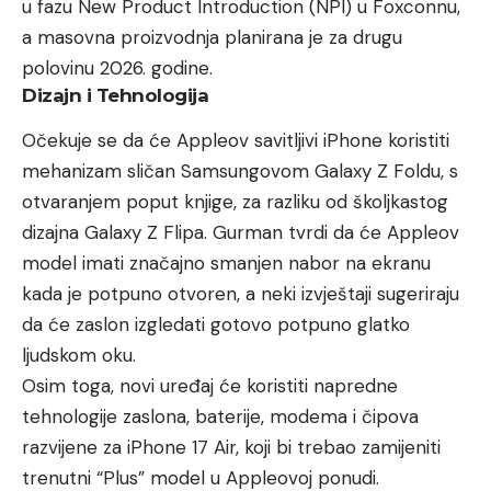
u fazu New Product Introduction (NPI) u Foxconnu,
a masovna proizvodnja planirana je za drugu
polovinu 2026. godine.
Dizajn i Tehnologija
Očekuje se da će Appleov savitljivi iPhone koristiti
mehanizam sličan Samsungovom Galaxy Z Foldu, s
otvaranjem poput knjige, za razliku od školjkastog
dizajna Galaxy Z Flipa. Gurman tvrdi da će Appleov
model imati značajno smanjen nabor na ekranu
kada je potpuno otvoren, a neki izvještaji sugeriraju
da će zaslon izgledati gotovo potpuno glatko
ljudskom oku.
Osim toga, novi uređaj će koristiti napredne
tehnologije zaslona, baterije, modema i čipova
razvijene za iPhone 17 Air, koji bi trebao zamijeniti
trenutni “Plus” model u Appleovoj ponudi.