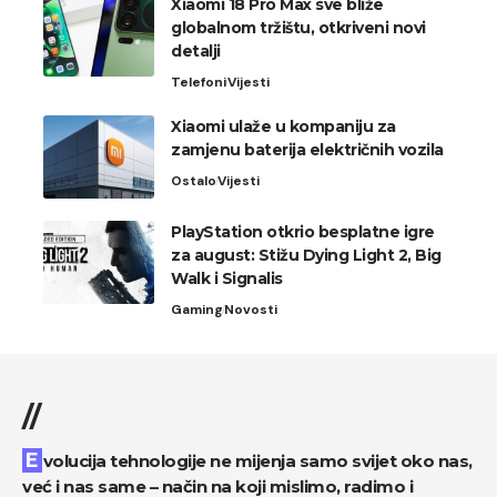
Xiaomi 18 Pro Max sve bliže
globalnom tržištu, otkriveni novi
detalji
Telefoni
Vijesti
Xiaomi ulaže u kompaniju za
zamjenu baterija električnih vozila
Ostalo
Vijesti
PlayStation otkrio besplatne igre
za august: Stižu Dying Light 2, Big
Walk i Signalis
Gaming
Novosti
//
Evolucija tehnologije ne mijenja samo svijet oko nas,
već i nas same – način na koji mislimo, radimo i