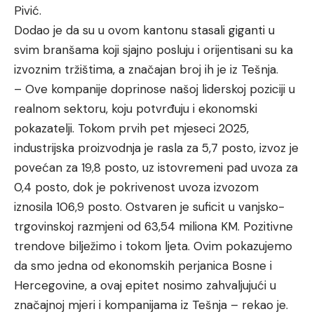
Pivić.
Dodao je da su u ovom kantonu stasali giganti u
svim branšama koji sjajno posluju i orijentisani su ka
izvoznim tržištima, a značajan broj ih je iz Tešnja.
– Ove kompanije doprinose našoj liderskoj poziciji u
realnom sektoru, koju potvrđuju i ekonomski
pokazatelji. Tokom prvih pet mjeseci 2025,
industrijska proizvodnja je rasla za 5,7 posto, izvoz je
povećan za 19,8 posto, uz istovremeni pad uvoza za
0,4 posto, dok je pokrivenost uvoza izvozom
iznosila 106,9 posto. Ostvaren je suficit u vanjsko-
trgovinskoj razmjeni od 63,54 miliona KM. Pozitivne
trendove bilježimo i tokom ljeta. Ovim pokazujemo
da smo jedna od ekonomskih perjanica Bosne i
Hercegovine, a ovaj epitet nosimo zahvaljujući u
značajnoj mjeri i kompanijama iz Tešnja – rekao je.