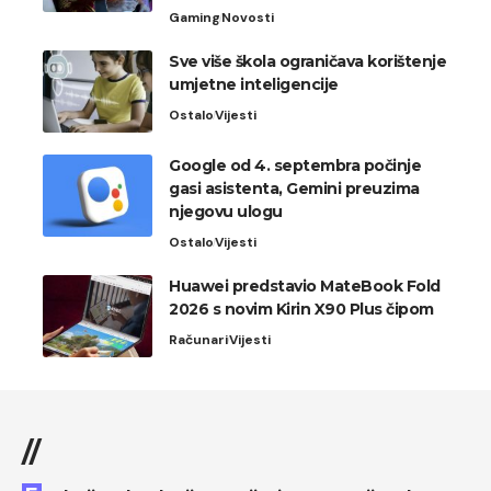
Gaming
Novosti
Sve više škola ograničava korištenje
umjetne inteligencije
Ostalo
Vijesti
Google od 4. septembra počinje
gasi asistenta, Gemini preuzima
njegovu ulogu
Ostalo
Vijesti
Huawei predstavio MateBook Fold
2026 s novim Kirin X90 Plus čipom
Računari
Vijesti
//