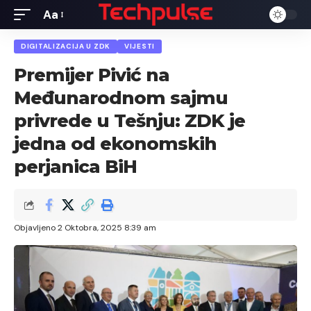
Aa
Font
Resizer
DIGITALIZACIJA U ZDK
VIJESTI
Premijer Pivić na
Međunarodnom sajmu
privrede u Tešnju: ZDK je
jedna od ekonomskih
perjanica BiH
Objavljeno 2 Oktobra, 2025 8:39 am