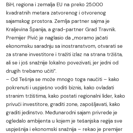
BiH, regiona i zemalja EU na preko 25.000
kvadratnih metara zatvorenog i otvorenog
sajamskog prostora. Zemlja partner sajma je
Kraljevina Španija, a grad-partner Grad Travnik.
Premijer Pivić je naglasio da „moramo jačati
ekonomsku saradnju sa inostranstvom, otvarati se
za strane investitore i tražiti izlaz na strana tržišta,
ali se i još snažnije lokalno povezivati, jer jedni od
drugih trebamo učiti”.
– Od Tešnja se može mnogo toga naučiti – kako
pokrenuti i uspješno voditi biznis, kako ovladati
stranim tržištima, kako postati regionalni lider, kako
privući investitore, graditi zone, zapošljavati, kako
graditi jedinstvo. Međunarodni sajam privrede je
ogledalo ambijenta u kojem je tešanjska regija sve
uspješnija i ekonomski snažnija – rekao je premijer