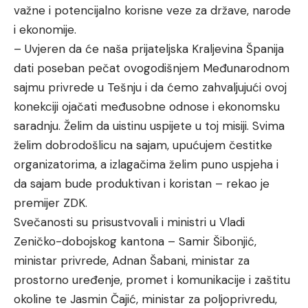
važne i potencijalno korisne veze za države, narode
i ekonomije.
– Uvjeren da će naša prijateljska Kraljevina Španija
dati poseban pečat ovogodišnjem Međunarodnom
sajmu privrede u Tešnju i da ćemo zahvaljujući ovoj
konekciji ojačati međusobne odnose i ekonomsku
saradnju. Želim da uistinu uspijete u toj misiji. Svima
želim dobrodošlicu na sajam, upućujem čestitke
organizatorima, a izlagačima želim puno uspjeha i
da sajam bude produktivan i koristan – rekao je
premijer ZDK.
Svečanosti su prisustvovali i ministri u Vladi
Zeničko-dobojskog kantona – Samir Šibonjić,
ministar privrede, Adnan Šabani, ministar za
prostorno uređenje, promet i komunikacije i zaštitu
okoline te Jasmin Čajić, ministar za poljoprivredu,