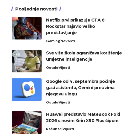
Posljednje novosti
Netflix prvi prikazuje GTA 6:
Rockstar najavio veliko
predstavljanje
Gaming
Novosti
Sve više škola ograničava korištenje
umjetne inteligencije
Ostalo
Vijesti
Google od 4. septembra počinje
gasi asistenta, Gemini preuzima
njegovu ulogu
Ostalo
Vijesti
Huawei predstavio MateBook Fold
2026 s novim Kirin X90 Plus čipom
Računari
Vijesti