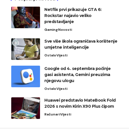
Netflix prvi prikazuje GTA 6:
Rockstar najavio veliko
predstavljanje
Gaming
Novosti
Sve više škola ograničava korištenje
umjetne inteligencije
Ostalo
Vijesti
Google od 4. septembra počinje
gasi asistenta, Gemini preuzima
njegovu ulogu
Ostalo
Vijesti
Huawei predstavio MateBook Fold
2026 s novim Kirin X90 Plus čipom
Računari
Vijesti