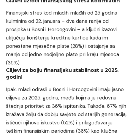
Glavni uzroci finansijskog stresa kod mladih
Finansijski stres kod mladih mlađih od 25 godina
kulminira od 22. januara – dva dana ranije od
prosjeka u Bosni i Hercegovini – a ključni izazovi
uključuju korištenje kreditne kartice kada im
ponestane mjesečne plate (28%) i ostajanje sa
manje od jedne nedjeljne plate pri kraju mjeseca
(35%).
Ciljevi za bolju finansijsku stabilnost u 2025.
godini
Ipak, mladi odrasli u Bosni i Hercegovini imaju jasne
ciljeve za 2025. godinu, među kojima je redovna
štednja prioritet za 36% ispitanika. Takođe, 67% njih
izražava želju da dobiju savjete od starijih generacija,
ističući njihovo iskustvo (52%) i prilagođavanje
teškim finansijskim periodima (36%) kao ključne