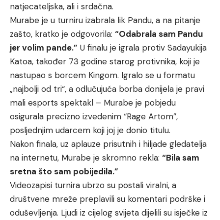
natjecateljska, ali i srdačna.
Murabe je u turniru izabrala lik Pandu, a na pitanje
zašto, kratko je odgovorila:
“Odabrala sam Pandu
jer volim pande.”
U finalu je igrala protiv Sadayukija
Katoa, također 73 godine starog protivnika, koji je
nastupao s borcem Kingom. Igralo se u formatu
„najbolji od tri“, a odlučujuća borba donijela je pravi
mali esports spektakl – Murabe je pobjedu
osigurala precizno izvedenim “Rage Artom”,
posljednjim udarcem koji joj je donio titulu.
Nakon finala, uz aplauze prisutnih i hiljade gledatelja
na internetu, Murabe je skromno rekla:
“Bila sam
sretna što sam pobijedila.”
Videozapisi turnira ubrzo su postali viralni, a
društvene mreže preplavili su komentari podrške i
oduševljenja. Ljudi iz cijelog svijeta dijelili su isječke iz