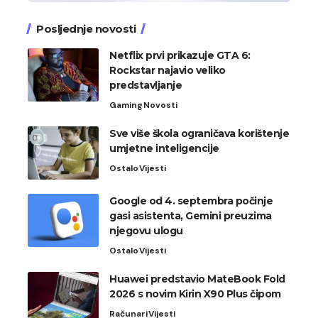
Posljednje novosti
Netflix prvi prikazuje GTA 6:
Rockstar najavio veliko
predstavljanje
Gaming
Novosti
Sve više škola ograničava korištenje
umjetne inteligencije
Ostalo
Vijesti
Google od 4. septembra počinje
gasi asistenta, Gemini preuzima
njegovu ulogu
Ostalo
Vijesti
Huawei predstavio MateBook Fold
2026 s novim Kirin X90 Plus čipom
Računari
Vijesti