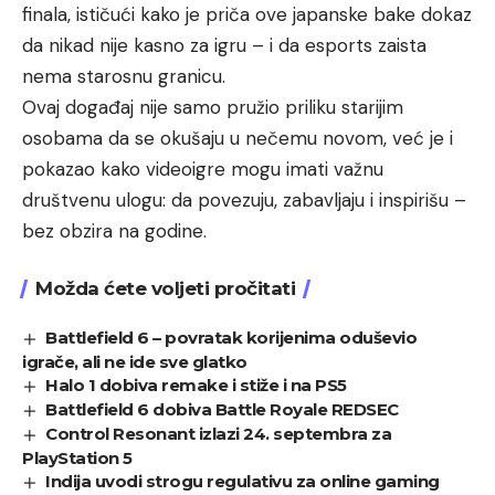
finala, ističući kako je priča ove japanske bake dokaz
da nikad nije kasno za igru – i da esports zaista
nema starosnu granicu.
Ovaj događaj nije samo pružio priliku starijim
osobama da se okušaju u nečemu novom, već je i
pokazao kako videoigre mogu imati važnu
društvenu ulogu: da povezuju, zabavljaju i inspirišu –
bez obzira na godine.
Možda ćete voljeti pročitati
Battlefield 6 – povratak korijenima oduševio
igrače, ali ne ide sve glatko
Halo 1 dobiva remake i stiže i na PS5
Battlefield 6 dobiva Battle Royale REDSEC
Control Resonant izlazi 24. septembra za
PlayStation 5
Indija uvodi strogu regulativu za online gaming