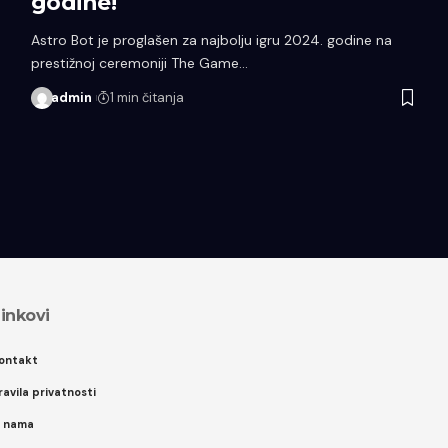
godine!
Astro Bot je proglašen za najbolju igru 2024. godine na
prestižnoj ceremoniji The Game…
admin
1 min čitanja
inkovi
ontakt
ravila privatnosti
 nama