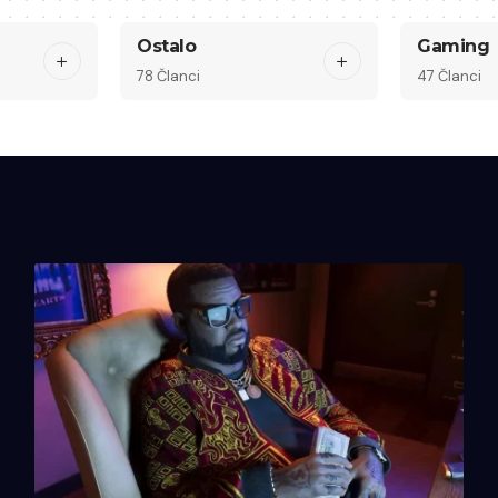
Ostalo
Gaming
78 Članci
47 Članci