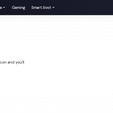
a
Gaming
Smart život
con and you'll