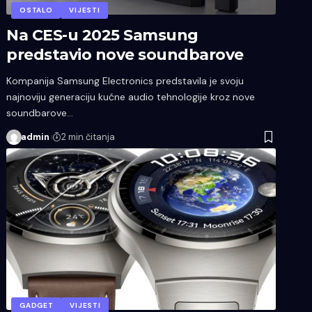
OSTALO
VIJESTI
Na CES-u 2025 Samsung
predstavio nove soundbarove
Kompanija Samsung Electronics predstavila je svoju
najnoviju generaciju kućne audio tehnologije kroz nove
soundbarove…
admin
2 min čitanja
GADGET
VIJESTI