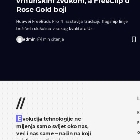
vrhunskim zvukom, a FreeClip u
Rose Gold boji
Huawei FreeBuds Pro 4 nastavlja tradiciju flagship linije
bežičnih slušalica visokog kvaliteta.Uz…
admin
1 min čitanja
L
//
K
E
volucija tehnologije ne
P
mijenja samo svijet oko nas,
O
već i nas same – način na koji