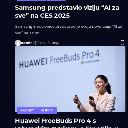
Samsung predstavio viziju “AI za
sve” na CES 2025
Samsung Electronics predstavio je svoju novu viziju "AI za
sve“ na sajmu…
admin
2 min čitanja
GADGET
VIJESTI
Huawei FreeBuds Pro 4 s