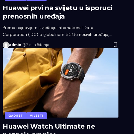
Huawei prvi na svijetu u isporuci
prenosnih uređaja
Prema najnovijem izvještaju International Data
Corporation (IDC) o globalnom tržištu nosivih uređaja,…
admin
2 min čitanja
GADGET
VIJESTI
Huawei Watch Ultimate ne