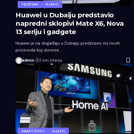
TELEFONI
VIJESTI
Huawei u Dubaiju predstavio
napredni sklopivi Mate X6, Nova
13 seriju i gadgete
Huawei je na događaju u Dubaiju predstavio niz novih
proizvoda koji donose…
admin
2 min čitanja
SMART ŽIVOT
VIJESTI